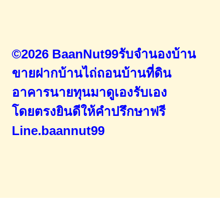
©2026 BaanNut99รับจำนองบ้าน
ขายฝากบ้านไถ่ถอนบ้านที่ดิน
อาคารนายทุนมาดูเองรับเอง
โดยตรง
ยินดีให้คำปรึกษาฟรี
Line.baannut99