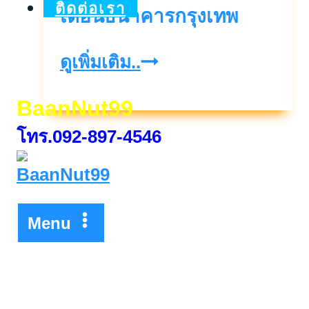
ติดต่อเรา
เดือนธนาคารกรุงเทพ
บัญชี
ดูเพิ่มเติม..
เงิน
BaanNut99
ฝาก
โทร.092-897-4546
ประจำ
8
เดือน
10
Menu
เดือน
และ
11