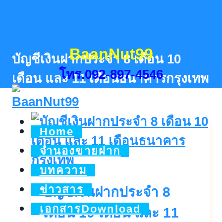
Skip
to
content
BaanNut99
บัญชีเงินฝากประจำ 8 เดือน 10
โทร.092-897-4546
เดือน และ 11 เดือนธนาคารกรุงเทพ
Home
จำนองขายฝาก
บทความ
ข่าวสาร
บัญชีเงินฝากประจำ 8
เอกสารDownload
เดือน 10 เดือน และ 11