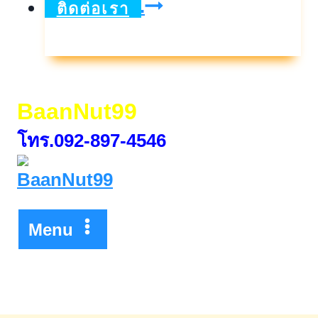
บัญชี
ดูเพิ่มเติม..
ติดต่อเรา
เงิน
ฝาก
ประจำ10
BaanNut99
เดือน
โทร.092-897-4546
และ
14
เดือน
Menu