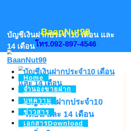
Skip
to
content
BaanNut99
บัญชีเงินฝากประจำ10 เดือน และ
โทร.092-897-4546
14 เดือน
Home
จำนองขายฝาก
บทความ
บัญชีเงินฝากประจำ10
ข่าวสาร
เดือน และ 14 เดือน
เอกสารDownload