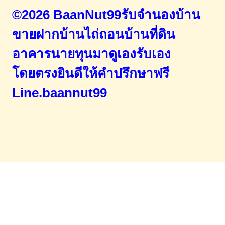
©2026 BaanNut99รับจำนองบ้าน
ขายฝากบ้านไถ่ถอนบ้านที่ดิน
อาคารนายทุนมาดูเองรับเอง
โดยตรง
ยินดีให้คำปรึกษาฟรี
Line.baannut99
Home
จำนองขายฝาก