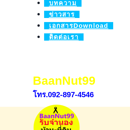
บทความ
บ้าน
ข่าวสาร
แลก
เอกสารDownload
เงิน
ติดต่อเรา
BaanNut99
โทร.092-897-4546