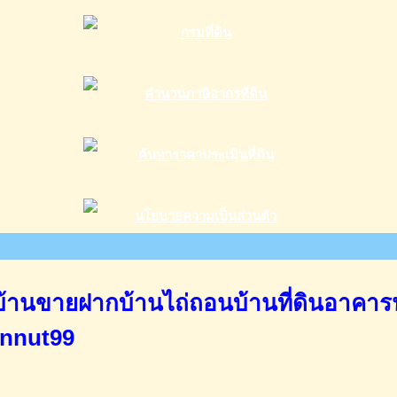
านขายฝากบ้านไถ่ถอนบ้านที่ดินอาคาร
annut99