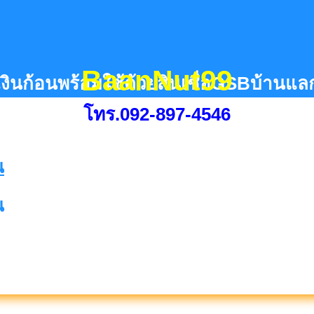
BaanNut99
เงินก้อนพร้อมใช้ด้วยสินเชื่อGSBบ้านแลก
โทร.092-897-4546
น