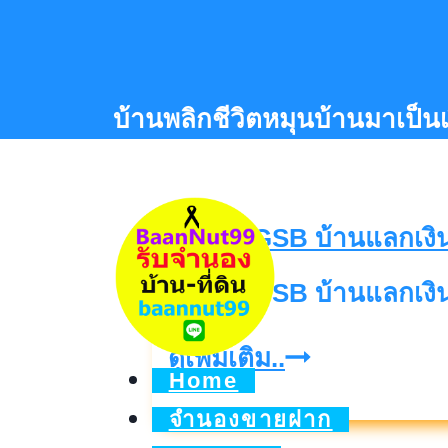
Skip
to
content
บ้านพลิกชีวิตหมุนบ้านมาเป็น
สินเชื่อ GSB บ้านแลกเงิ
สิน
ดูเพิ่มเติม..
Home
เชื่อ
จำนองขายฝาก
GSB