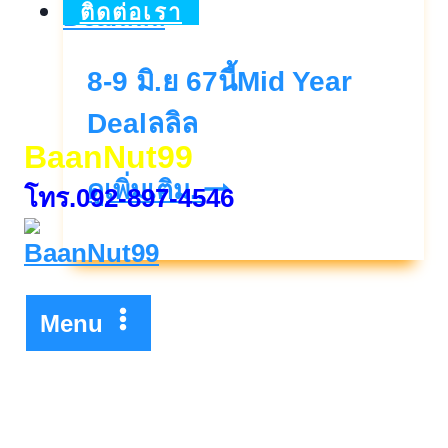
อิน
ติดต่อเรา
ยัวร์
8-9 มิ.ย 67นี้Mid Year
เลิฟ
Dealลลิล
BaanNut99
8-
ดูเพิ่มเติม..
โทร.092-897-4546
9
มิ.ย
67นี้Mid
Menu
Year
Dealลลิล