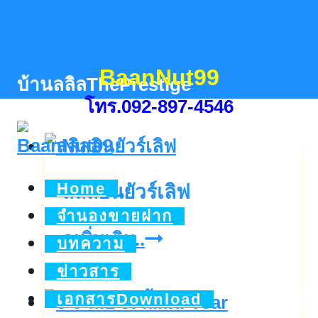
Skip
to
content
BaanNut99
บ้านลลิลThePrestige
โทร.092-897-4546
Home
ลลิลอินยัวร์เลิฟ
จำนองขายฝาก
ล
ดูเพิ่มเติม..
บทความ
ลิ
ข่าวสาร
ล
เอกสารDownload