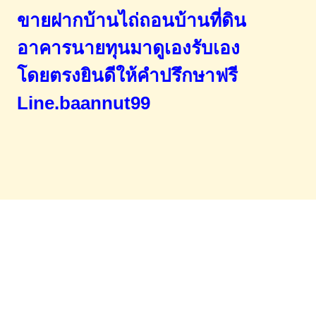
ขายฝากบ้านไถ่ถอนบ้านที่ดิน
อาคารนายทุนมาดูเองรับเอง
โดยตรง
ยินดีให้คำปรึกษาฟรี
Line.baannut99
Home
จำนองขายฝาก
บทความ