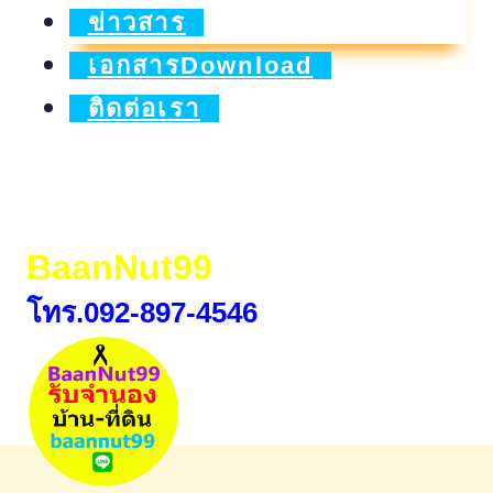
นอนั
ข่าวสาร
น
เอกสารDownload
ดา
ติดต่อเรา
ชอบ
โปร
ไหน
BaanNut99
ให้
โปร
โทร.092-897-4546
นั้น