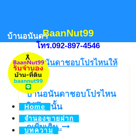
Skip
to
content
BaanNut99
บ้านอนันดา
โทร.092-897-4546
บ้านอนันดาชอบโปรไหน
ให้โปรนั้น
Home
จำนองขายฝาก
บ้า
ดูเพิ่มเติม..
บทความ