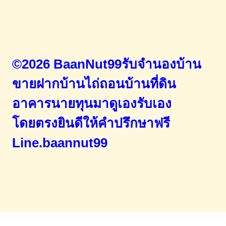
©2026 BaanNut99รับจำนองบ้าน
ขายฝากบ้านไถ่ถอนบ้านที่ดิน
อาคารนายทุนมาดูเองรับเอง
โดยตรง
ยินดีให้คำปรึกษาฟรี
Line.baannut99