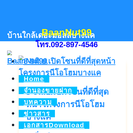
Skip
to
content
BaanNut99
บ้านใกล้เดอะมอลล์บางแค
โทร.092-897-4546
Home
จำนองขายฝาก
8-9มิ.ย.เปิดโซนที่ดีที่สุด
บทความ
หน้าโครงการนีโอโฮม
ข่าวสาร
บางแค
เอกสารDownload