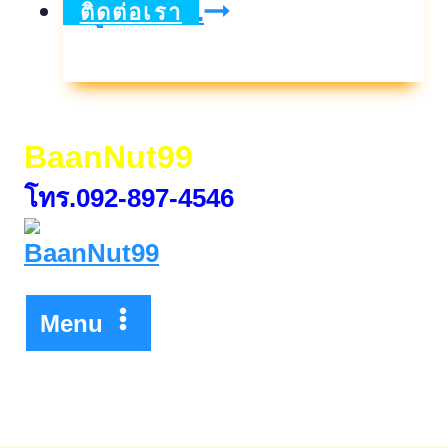
8-
ดูเพิ่มเติม..
ติดต่อเรา
9มิ.ย.เปิด
โซน
ที่
BaanNut99
ดี
โทร.092-897-4546
ที่สุด
หน้า
โครงการ
นี
Menu
โอ
โฮม
บางแค