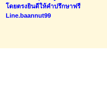
โดยตรง
ยินดีให้คำปรึกษาฟรี
Line.baannut99
Home
จำนองขายฝาก
บทความ
ข่าวสาร
เอกสารDownload