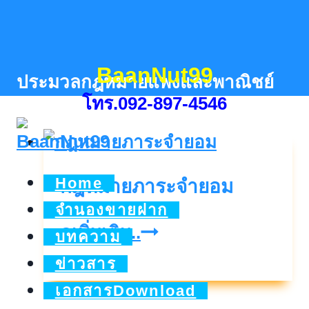
Skip
to
content
BaanNut99
ประมวลกฎหมายแพ่งและพาณิชย์
โทร.092-897-4546
Home
กฎหมายภาระจำยอม
จำนองขายฝาก
กฎหมาย
ดูเพิ่มเติม..
บทความ
ภาระ
ข่าวสาร
จำยอม
เอกสารDownload