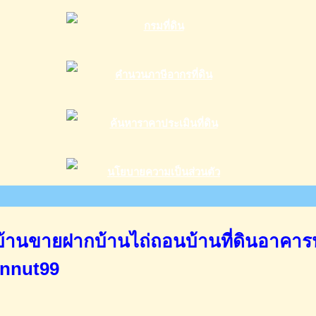
านขายฝากบ้านไถ่ถอนบ้านที่ดินอาคาร
annut99