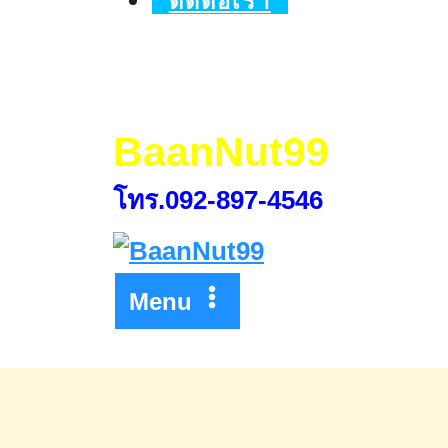
ติดต่อเรา
บ้าน
เพื่อ
ลด
พลัง
BaanNut99
ร้าย
โทร.092-897-4546
ของ
บ้าน
Menu