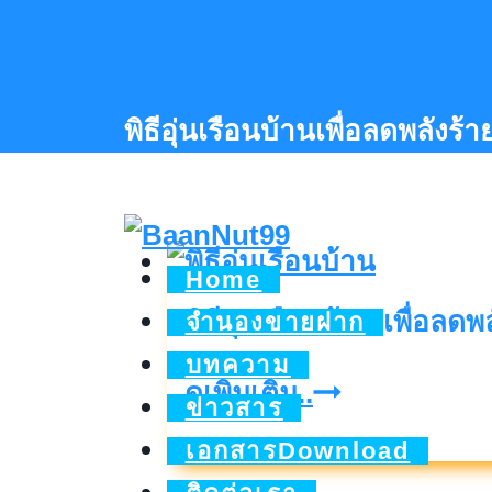
Skip
to
content
พิธีอุ่นเรือนบ้านเพื่อลดพลังร
Home
พิธีอุ่นเรือนบ้าน เพื่อลด
จำนองขายฝาก
บทความ
พิธี
ดูเพิ่มเติม..
ข่าวสาร
อุ่น
เอกสารDownload
เรือน