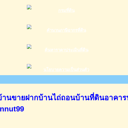
านขายฝากบ้านไถ่ถอนบ้านที่ดินอาคาร
annut99