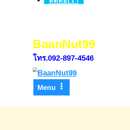
ติดต่อเรา
บ้าน
เพื่อ
ลด
พลัง
BaanNut99
ร้าย
โทร.092-897-4546
ของ
บ้าน
Menu