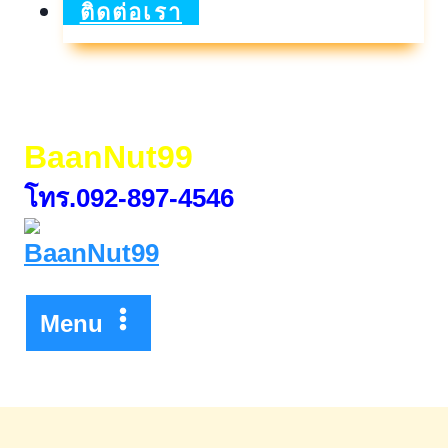
land
ติดต่อเรา
รับ
จำนอง
รับ
BaanNut99
ขาย
โทร.092-897-4546
ฝาก
รับ
ไถ่ถอน
ที่ดิน
Menu
คอน
โด