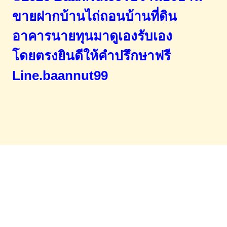
ขายฝากบ้านไถ่ถอนบ้านที่ดิน
อาคารนายทุนมาดูเองรับเอง
โดยตรง
ยินดีให้คำปรึกษาฟรี
Line.baannut99
Home
จำนองขายฝาก
บทความ