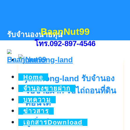
Skip
to
content
BaanNut99
รับจำนองนายทุน
โทร.092-897-4546
Home
jumnong-land รับจำนอง
จำนองขายฝาก
รับขายฝาก รับไถ่ถอนที่ดิน
บทความ
คอนโด
ข่าวสาร
jumnong-
ดูเพิ่มเติม..
เอกสารDownload