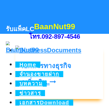
Skip
to
content
BaanNut99
รับแพ็คLC
โทร.092-897-4546
Home
เอกสารทางธุรกิจ
จำนองขายฝาก
เอกสาร
ดูเพิ่มเติม..
บทความ
ทาง
ข่าวสาร
ธุรกิจ
เอกสารDownload