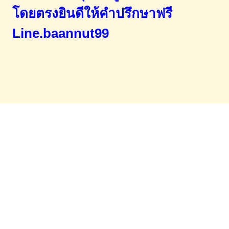
โดยตรง
ยินดีให้คำปรึกษาฟรี
Line.baannut99
Home
จำนองขายฝาก
บทความ
ข่าวสาร
เอกสารDownload