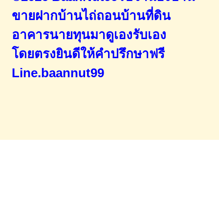
ขายฝากบ้านไถ่ถอนบ้านที่ดิน
อาคารนายทุนมาดูเองรับเอง
โดยตรง
ยินดีให้คำปรึกษาฟรี
Line.baannut99
Home
จำนองขายฝาก
บทความ