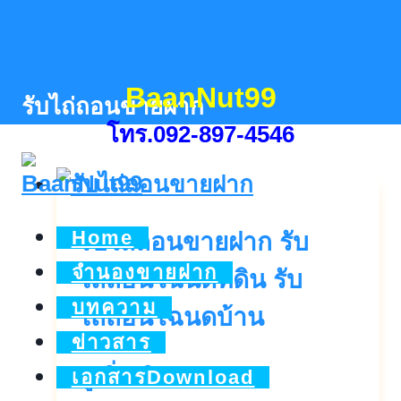
Skip
to
content
BaanNut99
รับไถ่ถอนขายฝาก
โทร.092-897-4546
Home
รับไถ่ถอนขายฝาก รับ
จำนองขายฝาก
ไถ่ถอนโฉนดที่ดิน รับ
บทความ
ไถ่ถอนโฉนดบ้าน
ข่าวสาร
รับ
ดูเพิ่มเติม..
เอกสารDownload