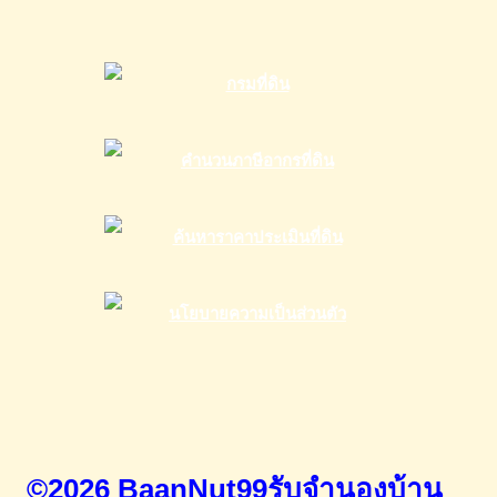
©2026 BaanNut99รับจำนองบ้าน