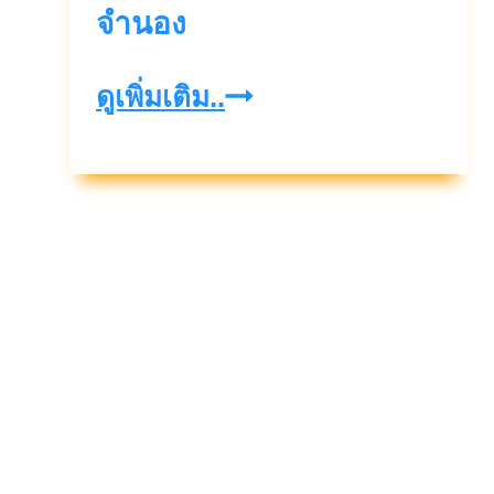
จำนอง
ขาย
ฝาก
ไถ่ถอน
ดูเพิ่มเติม..
บ้าน
รับ
ไถ่ถอน
บ้าน
ออก
จาก
นายทุน
จำนอง