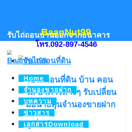
Skip
to
content
BaanNut99
รับไถ่ถอนบ้านออกจากธนาคาร
โทร.092-897-4546
Home
รับไถ่ถอนที่ดิน บ้าน คอน
จำนองขายฝาก
โด อาคารต่างๆ รับเปลี่ยน
บทความ
มือนายทุนจำนองขายฝาก
ข่าวสาร
รับ
ดูเพิ่มเติม..
เอกสารDownload