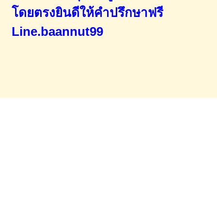
โดยตรง
ยินดีให้คำปรึกษาฟรี
Line.baannut99
Home
จำนองขายฝาก
บทความ
ข่าวสาร
เอกสารDownload