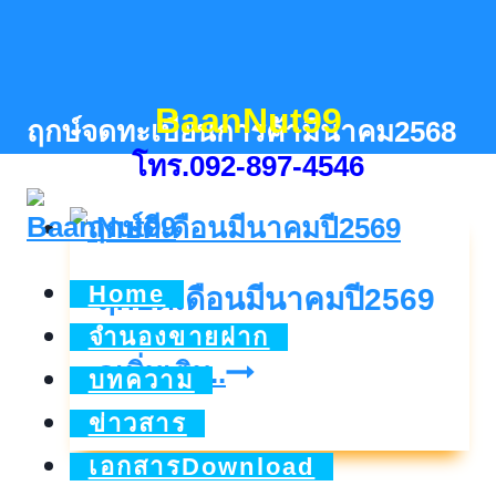
Skip
to
content
BaanNut99
ฤกษ์จดทะเบียนการค้ามีนาคม2568
โทร.092-897-4546
Home
ฤกษ์ดีเดือนมีนาคมปี2569
จำนองขายฝาก
ฤกษ์
ดูเพิ่มเติม..
บทความ
ดี
ข่าวสาร
เดือน
เอกสารDownload