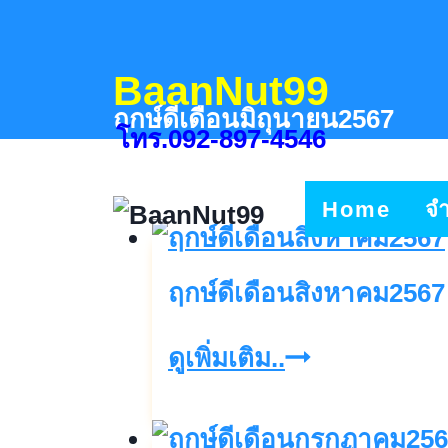
Skip
to
BaanNut99
content
ฤกษ์ดีเดือนมิถุนายน2567
โทร.092-897-4546
Home
จ
ฤกษ์ดีเดือนสิงหาคม2567
ฤกษ์
ดูเพิ่มเติม..
ดี
เดือน