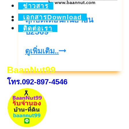
ข่าวสาร
เอกสารDownload
ฤกษ์ดีเดือนกันยายน
ติดต่อเรา
ปี2569
ฤกษ์
ดูเพิ่มเติม..
ดี
BaanNut99
เดือน
โทร.092-897-4546
กันยายน
ปี2569