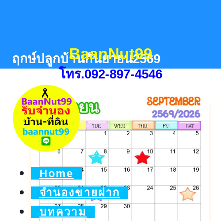
Skip
to
content
BaanNut99
ฤกษ์ปลูกบ้านกันยายน2569
โทร.092-897-4546
Home
จำนองขายฝาก
บทความ