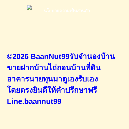
©2026 BaanNut99รับจำนองบ้าน
ขายฝากบ้านไถ่ถอนบ้านที่ดิน
อาคารนายทุนมาดูเองรับเอง
โดยตรง
ยินดีให้คำปรึกษาฟรี
Line.baannut99