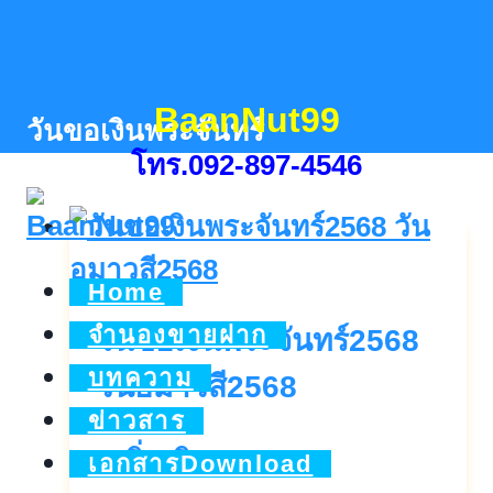
Skip
to
content
BaanNut99
วันขอเงินพระจันทร์
โทร.092-897-4546
Home
จำนองขายฝาก
วันขอเงินพระจันทร์2568
บทความ
วันอมาวสี2568
ข่าวสาร
วัน
ดูเพิ่มเติม..
เอกสารDownload