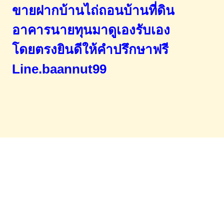
ขายฝากบ้านไถ่ถอนบ้านที่ดิน
อาคารนายทุนมาดูเองรับเอง
โดยตรง
ยินดีให้คำปรึกษาฟรี
Line.baannut99
Home
จำนองขายฝาก
บทความ