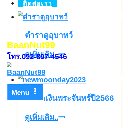
ขอ
ติดต่อเรา
เงิน
พระจันทร์2568
ตำราดูอุบาทว์
วัน
BaanNut99
อมาวสี2568
ตำรา
ดูเพิ่มเติม..
โทร.092-897-4546
ดู
อุบาทว์
Menu
วันขอเงินพระจันทร์ปี2566
วัน
ดูเพิ่มเติม..