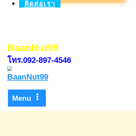
ลัย
ติดต่อเรา
ของ
แทร่
แฟร์
BaanNut99
ทุ
โทร.092-897-4546
กช้อยส์
Menu