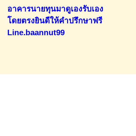
อาคารนายทุนมาดูเองรับเอง
โดยตรง
ยินดีให้คำปรึกษาฟรี
Line.baannut99
Home
จำนองขายฝาก
บทความ
ข่าวสาร