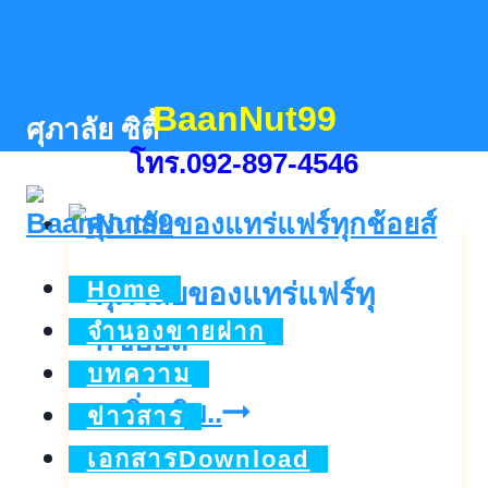
Skip
to
content
BaanNut99
ศุภาลัย ซิตี้
โทร.092-897-4546
Home
ศุภาลัยของแทร่แฟร์ทุ
จำนองขายฝาก
กช้อยส์
บทความ
ศุภ
ดูเพิ่มเติม..
ข่าวสาร
า
เอกสารDownload