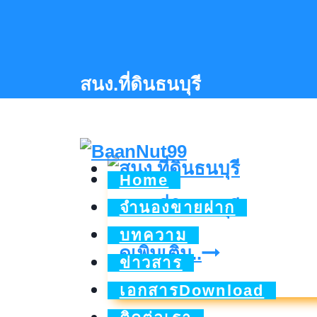
Skip
to
content
สนง.ที่ดินธนบุรี
Home
สนง.ที่ดินธนบุรี
จำนองขายฝาก
บทความ
สนง.ที่ดิน
ดูเพิ่มเติม..
ข่าวสาร
ธนบุรี
เอกสารDownload