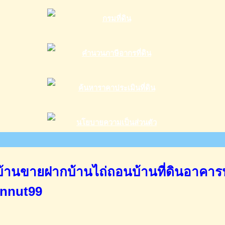
านขายฝากบ้านไถ่ถอนบ้านที่ดินอาคาร
annut99