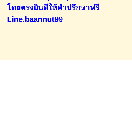
โดยตรง
ยินดีให้คำปรึกษาฟรี
Line.baannut99
Home
จำนองขายฝาก
บทความ
ข่าวสาร
เอกสารDownload