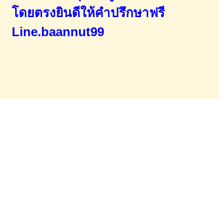
โดยตรง
ยินดีให้คำปรึกษาฟรี
Line.baannut99
Home
จำนองขายฝาก
บทความ
ข่าวสาร
เอกสารDownload