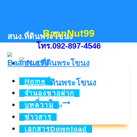
Skip
to
content
BaanNut99
สนง.ที่ดินพระโขนง
โทร.092-897-4546
Home
สนง.ที่ดินพระโขนง
จำนองขายฝาก
สนง.ที่ดิน
ดูเพิ่มเติม..
บทความ
พระโขนง
ข่าวสาร
เอกสารDownload