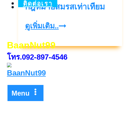
ติดต่อเรา
กฎหมายสมรสเท่าเทียม
กฎหมาย
ดูเพิ่มเติม..
สมรส
BaanNut99
เท่า
โทร.092-897-4546
เทียม
Menu