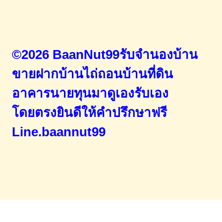
©2026 BaanNut99รับจำนองบ้าน
ขายฝากบ้านไถ่ถอนบ้านที่ดิน
อาคารนายทุนมาดูเองรับเอง
โดยตรง
ยินดีให้คำปรึกษาฟรี
Line.baannut99