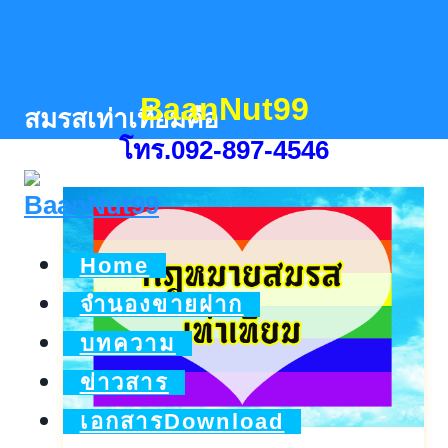
Skip
to
content
BaanNut99
สมรสเท่าเทียมคือ
โทร.092-897-4546
Home
จำนองขายฝาก
บทความ
ข่าวสาร
เอกสารDownload