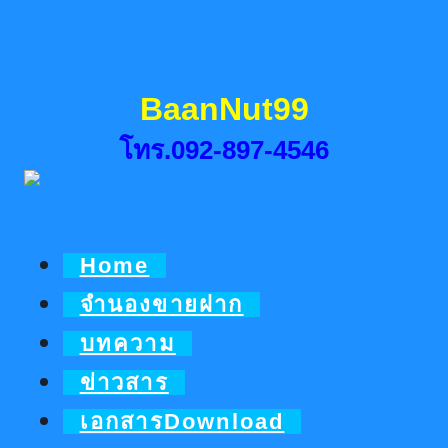
Skip
to
content
BaanNut99
โทร.092-897-4546
Home
จำนองขายฝาก
บทความ
ข่าวสาร
เอกสารDownload