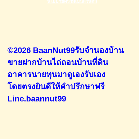
©2026 BaanNut99รับจำนองบ้าน
ขายฝากบ้านไถ่ถอนบ้านที่ดิน
อาคารนายทุนมาดูเองรับเอง
โดยตรง
ยินดีให้คำปรึกษาฟรี
Line.baannut99