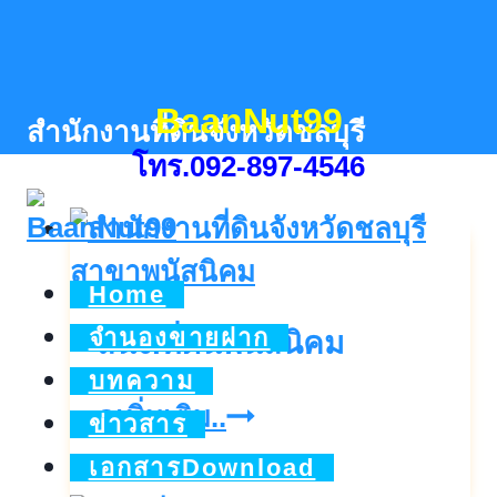
Skip
to
content
BaanNut99
สำนักงานที่ดินจังหวัดชลบุรี
โทร.092-897-4546
Home
จำนองขายฝาก
สนง.ที่ดินพนัสนิคม
บทความ
สนง.ที่ดิน
ดูเพิ่มเติม..
ข่าวสาร
พนัสนิคม
เอกสารDownload