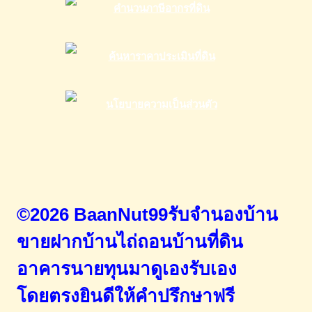
©2026 BaanNut99รับจำนองบ้าน
ขายฝากบ้านไถ่ถอนบ้านที่ดิน
อาคารนายทุนมาดูเองรับเอง
โดยตรง
ยินดีให้คำปรึกษาฟรี