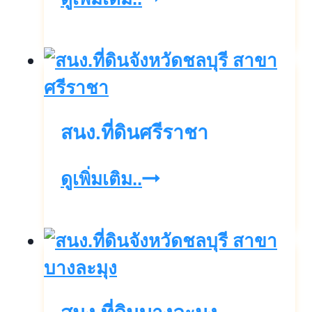
สัตหีบ
สนง.ที่ดินศรีราชา
สนง.ที่ดิน
ดูเพิ่มเติม..
ศรีราชา