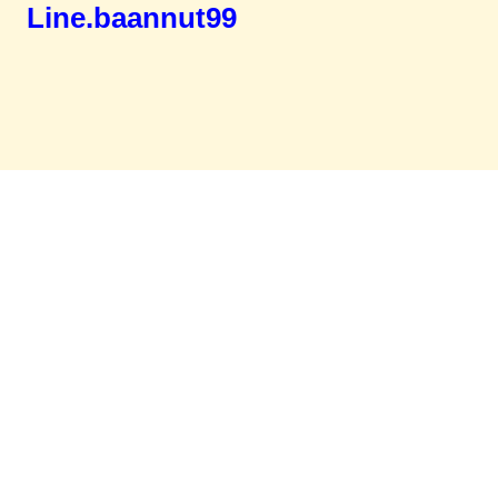
Line.baannut99
Home
จำนองขายฝาก
บทความ
ข่าวสาร
เอกสารDownload
ติดต่อเรา