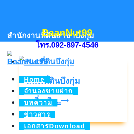
Skip
to
content
BaanNut99
สำนักงานที่ดินสาขาบึงกุ่ม
โทร.092-897-4546
Home
สนง.ที่ดินบึงกุ่ม
จำนองขายฝาก
สนง.ที่ดิน
ดูเพิ่มเติม..
บทความ
บึงกุ่ม
ข่าวสาร
เอกสารDownload