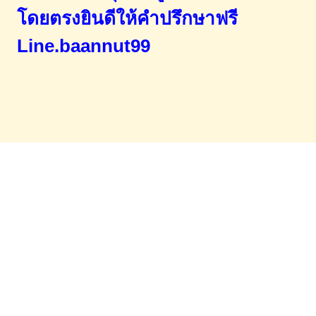
โดยตรง
ยินดีให้คำปรึกษาฟรี
Line.baannut99
Home
จำนองขายฝาก
บทความ
ข่าวสาร
เอกสารDownload