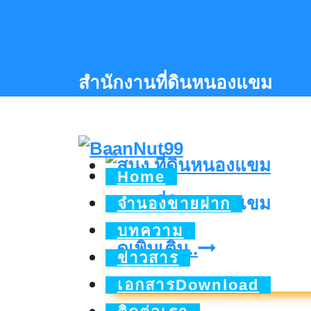
Skip
to
content
สำนักงานที่ดินหนองแขม
Home
สนง.ที่ดินหนองแขม
จำนองขายฝาก
บทความ
สนง.ที่ดิน
ดูเพิ่มเติม..
ข่าวสาร
หนองแขม
เอกสารDownload