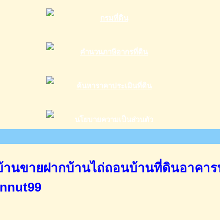
านขายฝากบ้านไถ่ถอนบ้านที่ดินอาคาร
annut99