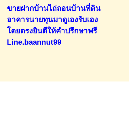
ขายฝากบ้านไถ่ถอนบ้านที่ดิน
อาคารนายทุนมาดูเองรับเอง
โดยตรง
ยินดีให้คำปรึกษาฟรี
Line.baannut99
Home
จำนองขายฝาก
บทความ