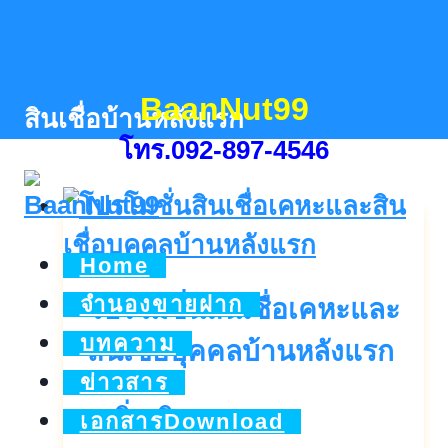
Skip
to
content
BaanNut99
สินเชื่อบ้านหลังแรก
โทร.092-897-4546
Home
จำนองขายฝาก
โปรโมชั่นสินเชื่อเคหะและ
บทความ
สินเชื่อบุคคลบ้านหลังแรก
ข่าวสาร
โปร
ดูเพิ่มเติม..
เอกสารDownload