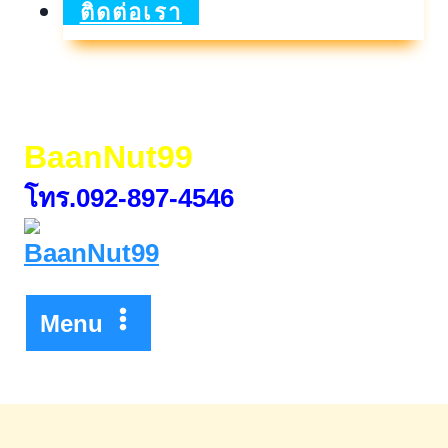
โม
ติดต่อเรา
ชั่น
สิน
เชื่อ
BaanNut99
เคหะ
โทร.092-897-4546
และ
สิน
เชื่อ
บุคคล
Menu
บ้าน
หลัง
แรก