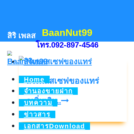
Skip
to
content
BaanNut99
สิริ เพลส
โทร.092-897-4546
Home
สิริเพลสเซฟของแทร่
จำนองขายฝาก
สิริ
ดูเพิ่มเติม..
บทความ
เพลส
ข่าวสาร
เซฟ
เอกสารDownload