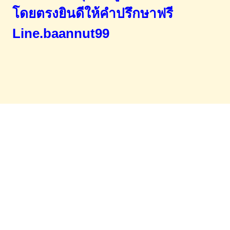
โดยตรง
ยินดีให้คำปรึกษาฟรี
Line.baannut99
Home
จำนองขายฝาก
บทความ
ข่าวสาร
เอกสารDownload