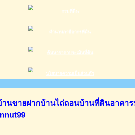
านขายฝากบ้านไถ่ถอนบ้านที่ดินอาคาร
annut99