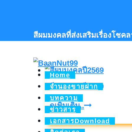
Skip
to
content
สีผมมงคลที่ส่งเสริมเรื่องโชค
Home
สีผมมงคลปี2569
จำนองขายฝาก
บทความ
สี
ดูเพิ่มเติม..
ข่าวสาร
ผม
เอกสารDownload
มงคล