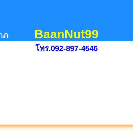
BaanNut99
ลาภ
โทร.092-897-4546