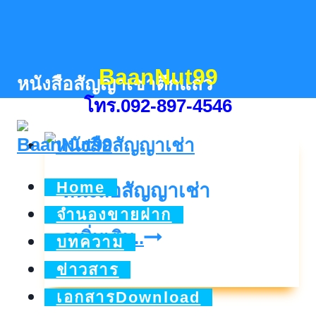
Skip
to
content
BaanNut99
หนังสือสัญญาเช่าตึกแถว
โทร.092-897-4546
Home
หนังสือสัญญาเช่า
จำนองขายฝาก
หนังสือ
ดูเพิ่มเติม..
บทความ
สัญญา
ข่าวสาร
เช่า
เอกสารDownload