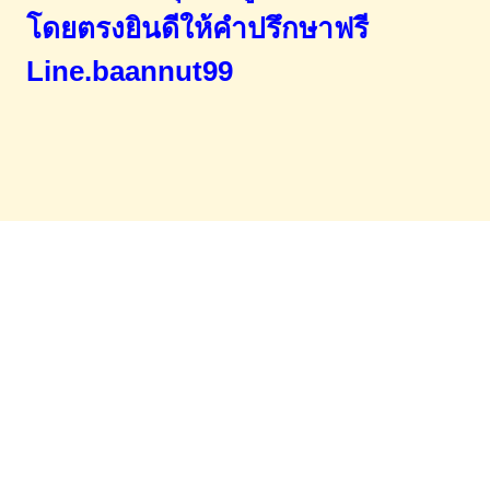
โดยตรง
ยินดีให้คำปรึกษาฟรี
Line.baannut99
Home
จำนองขายฝาก
บทความ
ข่าวสาร
เอกสารDownload