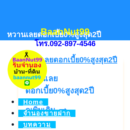
Skip
to
content
BaanNut99
หวานเลยดอกเบี้ย0%สูงสุด2ปี
โทร.092-897-4546
หวานเลย
ดอกเบี้ย0%สูงสุด2ปี
Home
หวาน
ดูเพิ่มเติม..
จำนองขายฝาก
เลย
บทความ