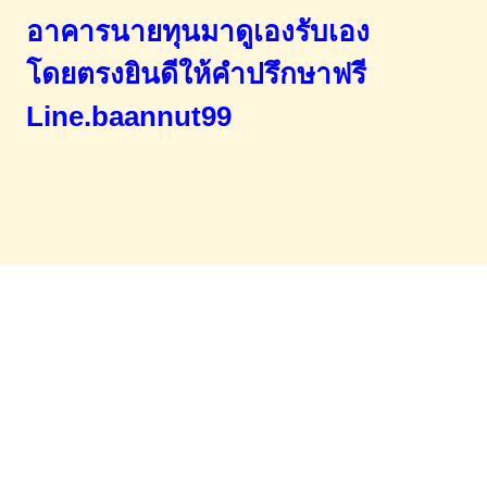
อาคารนายทุนมาดูเองรับเอง
โดยตรง
ยินดีให้คำปรึกษาฟรี
Line.baannut99
Home
จำนองขายฝาก
บทความ
ข่าวสาร