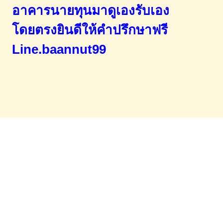
อาคารนายทุนมาดูเองรับเอง
โดยตรง
ยินดีให้คำปรึกษาฟรี
Line.baannut99
Home
จำนองขายฝาก
บทความ
ข่าวสาร