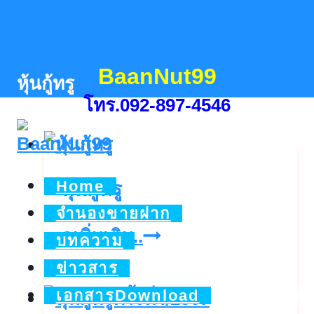
Skip
to
content
BaanNut99
หุ้นกู้ทรู
โทร.092-897-4546
Home
หุ้นกู้ทรู
จำนองขายฝาก
หุ้น
ดูเพิ่มเติม..
บทความ
กู้
ข่าวสาร
ทรู
เอกสารDownload