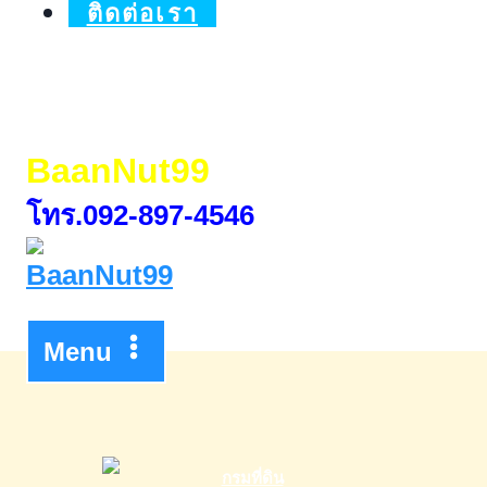
พี
ติดต่อเรา
ไอ
โพ
ลี
BaanNut99
น
โทร.092-897-4546
เพา
เวอร์
Menu