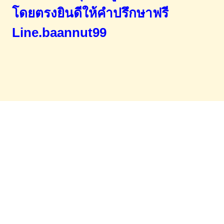
โดยตรง
ยินดีให้คำปรึกษาฟรี
Line.baannut99
Home
จำนองขายฝาก
บทความ
ข่าวสาร
เอกสารDownload