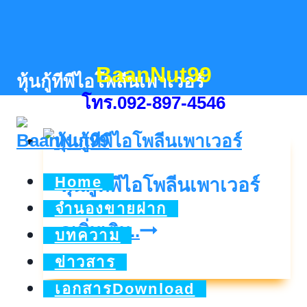
Skip
to
content
BaanNut99
หุ้นกู้ทีพีไอโพลีนเพาเวอร์
โทร.092-897-4546
Home
หุ้นกู้ทีพีไอโพลีนเพาเวอร์
จำนองขายฝาก
หุ้น
ดูเพิ่มเติม..
บทความ
กู้
ข่าวสาร
ที
เอกสารDownload