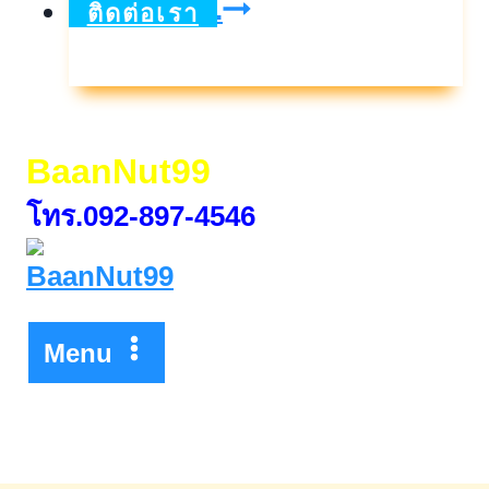
หุ้น
ดูเพิ่มเติม..
ติดต่อเรา
กู้
เพื่อ
อนุรักษ์
BaanNut99
สิ่ง
โทร.092-897-4546
แวดล้อม
พลังงาน
บริสุทธิ์
Menu