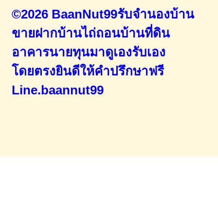
©2026 BaanNut99รับจำนองบ้าน
ขายฝากบ้านไถ่ถอนบ้านที่ดิน
อาคารนายทุนมาดูเองรับเอง
โดยตรง
ยินดีให้คำปรึกษาฟรี
Line.baannut99
Home
จำนองขายฝาก