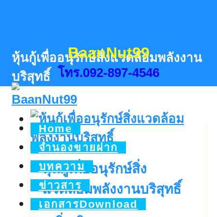
Skip
to
content
BaanNut99
หุ้นกู้เพื่ออนุรักษ์สิ่งแวดล้อมพลังงาน
โทร.092-897-4546
บริสุทธิ์
Home
จำนองขายฝาก
บทความ
หุ้นกู้เพื่ออนุรักษ์สิ่ง
ข่าวสาร
แวดล้อมพลังงานบริสุทธิ์
เอกสารDownload