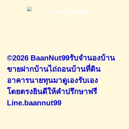
©2026 BaanNut99รับจำนองบ้าน
ขายฝากบ้านไถ่ถอนบ้านที่ดิน
อาคารนายทุนมาดูเองรับเอง
โดยตรง
ยินดีให้คำปรึกษาฟรี
Line.baannut99