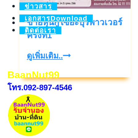
ข่าวสาร
เอกสารDownload
ขายหุ้นกู้ไซยะบุรีพาวเวอร์
ติดต่อเรา
ครั้งที่1
ขาย
ดูเพิ่มเติม..
หุ้น
BaanNut99
กู้
โทร.092-897-4546
ไซ
ยะ
บุ
รี