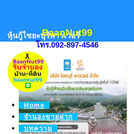
Skip
to
content
BaanNut99
หุ้นกู้ไซยะบุรีพาวเวอร์
โทร.092-897-4546
Home
จำนองขายฝาก
บทความ