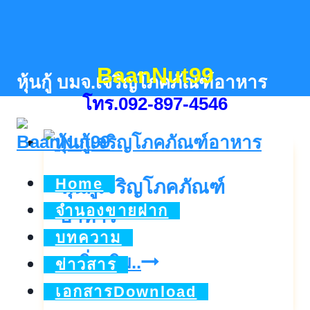
Skip
to
content
BaanNut99
หุ้นกู้ บมจ.เจริญโภคภัณฑ์อาหาร
โทร.092-897-4546
Home
หุ้นกู้เจริญโภคภัณฑ์
จำนองขายฝาก
อาหาร
บทความ
หุ้น
ดูเพิ่มเติม..
ข่าวสาร
กู้
เอกสารDownload