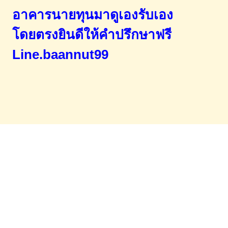
อาคารนายทุนมาดูเองรับเอง
โดยตรง
ยินดีให้คำปรึกษาฟรี
Line.baannut99
Home
จำนองขายฝาก
บทความ
ข่าวสาร