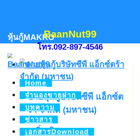
Skip
to
content
BaanNut99
หุ้นกู้MAKRO
โทร.092-897-4546
Home
จำนองขายฝาก
ขายหุ้นกู้บริษัทซีพี แอ็กซ์ต
บทความ
ร้า จำกัด (มหาชน)
ข่าวสาร
ขาย
ดูเพิ่มเติม..
เอกสารDownload