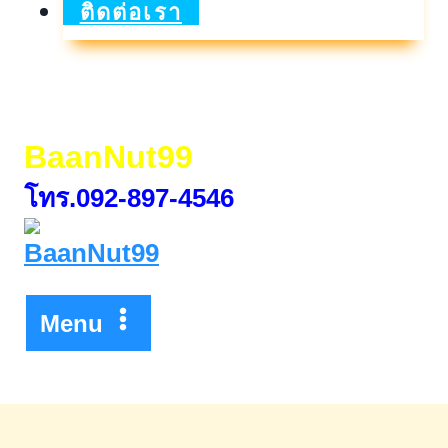
หุ้น
ติดต่อเรา
กู้
บริษัท
ซีพี
BaanNut99
แอ็กซ์ต
โทร.092-897-4546
ร้า
จำกัด
(มหาชน)
Menu