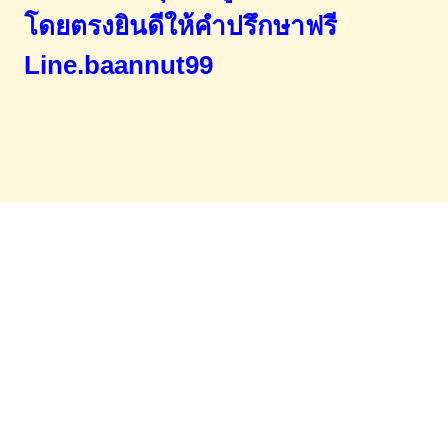
โดยตรง
ยินดีให้คำปรึกษาฟรี
Line.baannut99
Home
จำนองขายฝาก
บทความ
ข่าวสาร
เอกสารDownload