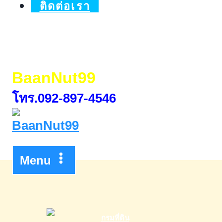
พี
ติดต่อเรา
ไอ
โพ
ลี
BaanNut99
น
โทร.092-897-4546
เพา
เวอร์
Menu