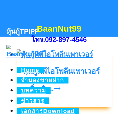
Skip
to
content
BaanNut99
หุ้นกู้TPIPP
โทร.092-897-4546
Home
หุ้นกู้ทีพีไอโพลีนเพาเวอร์
จำนองขายฝาก
หุ้น
ดูเพิ่มเติม..
บทความ
กู้
ข่าวสาร
ที
เอกสารDownload