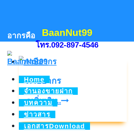
Skip
to
content
BaanNut99
อากรคือ
โทร.092-897-4546
Home
ภาษีอากร
จำนองขายฝาก
ภาษี
ดูเพิ่มเติม..
บทความ
อากร
ข่าวสาร
เอกสารDownload