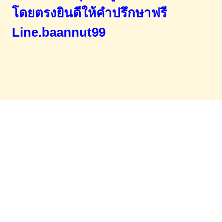
โดยตรง
ยินดีให้คำปรึกษาฟรี
Line.baannut99
Home
จำนองขายฝาก
บทความ
ข่าวสาร
เอกสารDownload