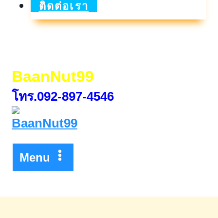
ร้อย
ติดต่อเรา
ผ่อน
น้อย
ล้าน
BaanNut99
ละ
โทร.092-897-4546
สอง
พัน
บาท
Menu