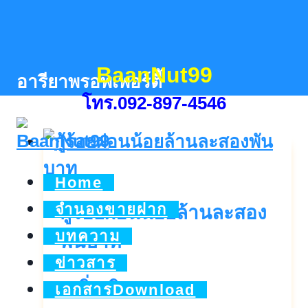
Skip
to
content
BaanNut99
อารียาพรอพเพอร์ตี้
โทร.092-897-4546
Home
จำนองขายฝาก
กู้ร้อยผ่อนน้อยล้านละสอง
บทความ
พันบาท
ข่าวสาร
กู้
ดูเพิ่มเติม..
เอกสารDownload