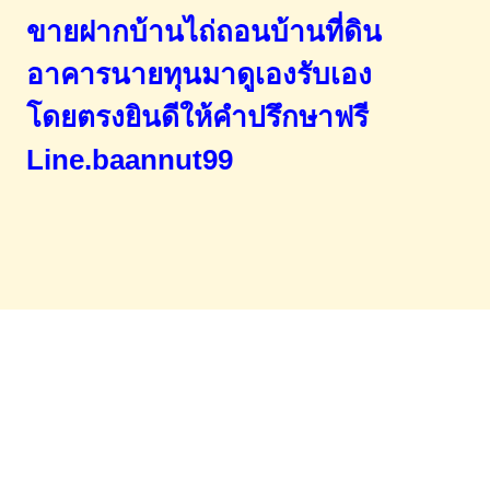
ขายฝากบ้านไถ่ถอนบ้านที่ดิน
อาคารนายทุนมาดูเองรับเอง
โดยตรง
ยินดีให้คำปรึกษาฟรี
Line.baannut99
Home
จำนองขายฝาก
บทความ