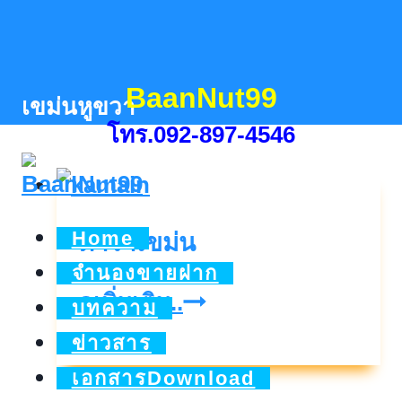
Skip
to
content
BaanNut99
เขม่นหูขวา
โทร.092-897-4546
Home
ตำราเขม่น
จำนองขายฝาก
ตำรา
ดูเพิ่มเติม..
บทความ
เขม่น
ข่าวสาร
เอกสารDownload