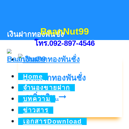
Skip
to
content
BaanNut99
เงินฝากทองพันชั่ง
โทร.092-897-4546
Home
เงินฝากทองพันชั่ง
จำนองขายฝาก
เงิน
ดูเพิ่มเติม..
บทความ
ฝาก
ข่าวสาร
ทอง
เอกสารDownload