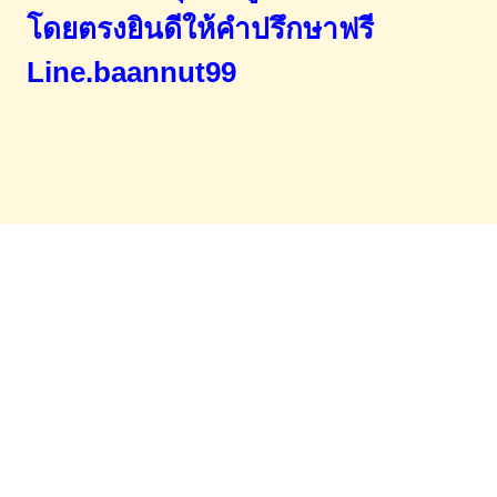
โดยตรง
ยินดีให้คำปรึกษาฟรี
Line.baannut99
Home
จำนองขายฝาก
บทความ
ข่าวสาร
เอกสารDownload