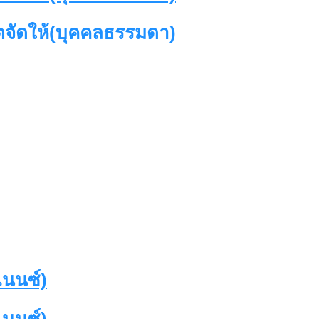
ตจัดให้(บุคคลธรรมดา)