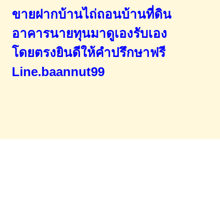
ขายฝากบ้านไถ่ถอนบ้านที่ดิน
อาคารนายทุนมาดูเองรับเอง
โดยตรง
ยินดีให้คำปรึกษาฟรี
Line.baannut99
Home
จำนองขายฝาก
บทความ