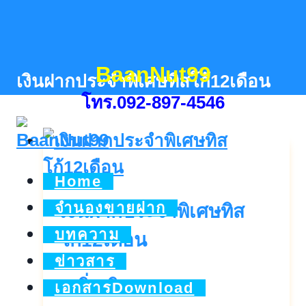
Skip
to
content
BaanNut99
เงินฝากประจำพิเศษทิสโก้12เดือน
โทร.092-897-4546
Home
จำนองขายฝาก
เงินฝากประจำพิเศษทิส
บทความ
โก้12เดือน
ข่าวสาร
เงิน
ดูเพิ่มเติม..
เอกสารDownload