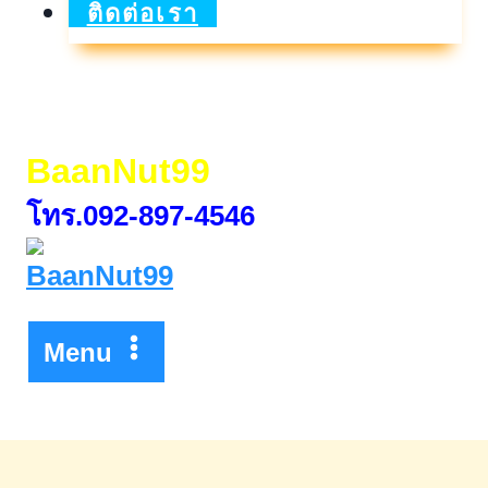
ฝาก
ติดต่อเรา
ประ
จำ
พิเศษ
BaanNut99
ทิส
โทร.092-897-4546
โก้12เดือน
Menu