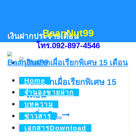
Skip
to
content
BaanNut99
เงินฝากประจำ9เดือน
โทร.092-897-4546
Home
เงินฝากเผื่อเรียกพิเศษ 15
จำนองขายฝาก
เดือน
บทความ
เงิน
ดูเพิ่มเติม..
ข่าวสาร
ฝาก
เอกสารDownload