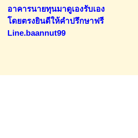
อาคารนายทุนมาดูเองรับเอง
โดยตรง
ยินดีให้คำปรึกษาฟรี
Line.baannut99
Home
จำนองขายฝาก
บทความ
ข่าวสาร