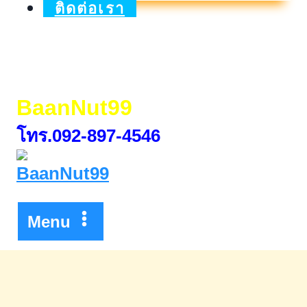
เผื่อ
ติดต่อเรา
เรียก
พิเศษ
15
BaanNut99
เดือน
โทร.092-897-4546
Menu