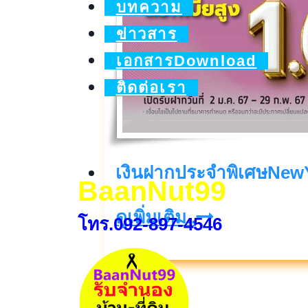
บทความ
ข่าวสาร
เอกสารDownload
ติดต่อเรา
เงินฝากประจำพิเศษNew
BaanNut99
เงิน
ดูเพิ่มเติม..
โทร.092-897-4546
ฝาก
ประจำ
พิเศษNewYear