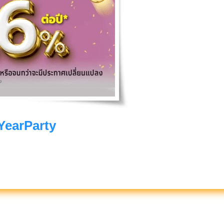
YearParty
Party