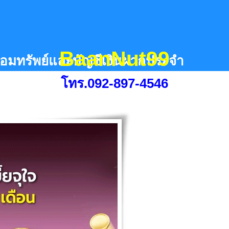
BaanNut99
กออมทรัพย์และบัญชีเงินฝากประจำ
โทร.092-897-4546