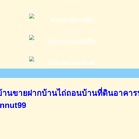
านขายฝากบ้านไถ่ถอนบ้านที่ดินอาคาร
annut99