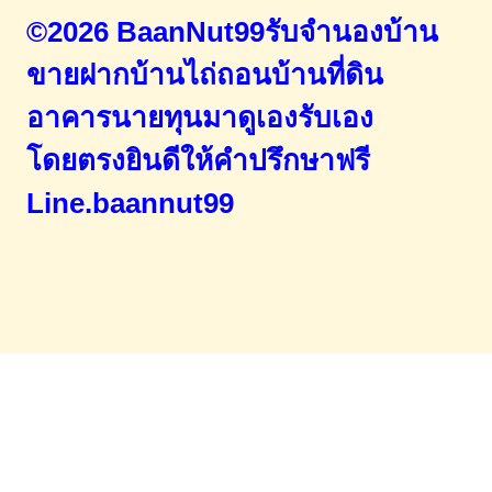
©2026 BaanNut99รับจำนองบ้าน
ขายฝากบ้านไถ่ถอนบ้านที่ดิน
อาคารนายทุนมาดูเองรับเอง
โดยตรง
ยินดีให้คำปรึกษาฟรี
Line.baannut99
Home
จำนองขายฝาก