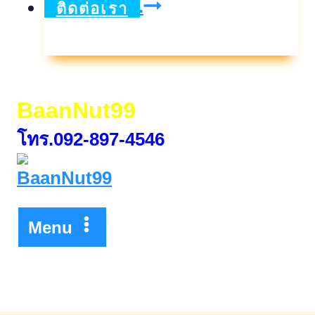
เพ
ดูเพิ่มเติม..
ติดต่อเรา
อร์เฟ
คมาส
เตอร์
BaanNut99
พีซ
โทร.092-897-4546
พระราม9-
กรุงเทพกรีฑา
Menu