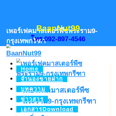
Skip
to
content
BaanNut99
เพอร์เฟคมาสเตอร์พีซพระราม9-
โทร.092-897-4546
กรุงเทพกรีฑา
Home
จำนองขายฝาก
บทความ
เพอร์เฟคมาสเตอร์พีซ
ข่าวสาร
พระราม9-กรุงเทพกรีฑา
เอกสารDownload