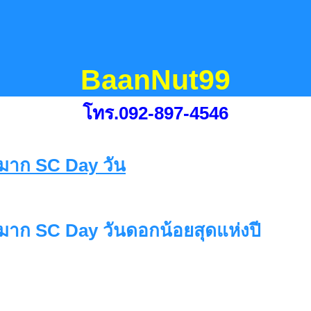
BaanNut99
โทร.092-897-4546
าก SC Day วันดอกน้อยสุดแห่งปี