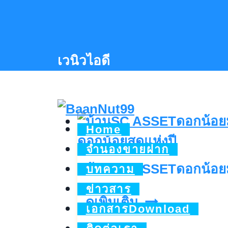
Skip
to
content
เวนิวไอดี
Home
จำนองขายฝาก
บ้านSC ASSETดอกน้อยม
บทความ
ข่าวสาร
บ้านSC
ดูเพิ่มเติม..
เอกสารDownload
ASSETดอก