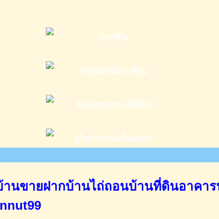
านขายฝากบ้านไถ่ถอนบ้านที่ดินอาคาร
annut99