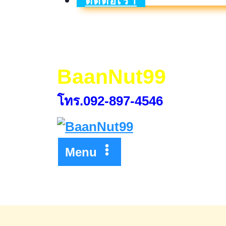
ติดต่อเรา
น้อย
มาก
SC
Day
BaanNut99
วัน
โทร.092-897-4546
ดอก
น้อย
สุด
Menu
แห่ง
ปี