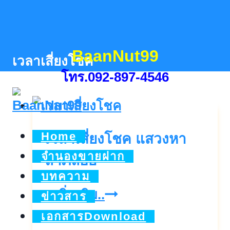
Skip
to
content
BaanNut99
เวลาเสี่ยงโชค
โทร.092-897-4546
Home
เวลาเสี่ยงโชค แสวงหา
จำนองขายฝาก
ลาภลอย
บทความ
เวลา
ดูเพิ่มเติม..
ข่าวสาร
เสี่ยง
เอกสารDownload