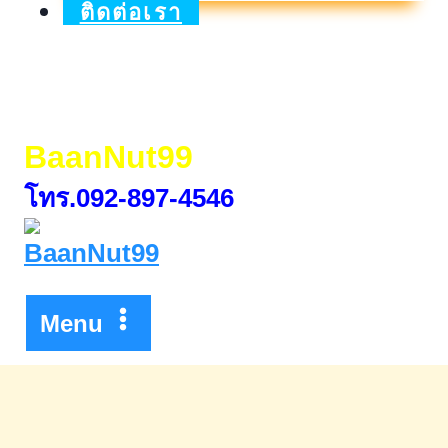
โชค
ติดต่อเรา
แสวงหา
ลาภ
ลอย
BaanNut99
โทร.092-897-4546
Menu