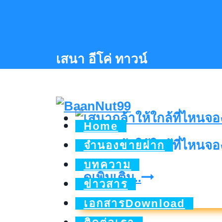
Skip
to
content
เสนา อีโค่ ทาวน์
Home
เสนากล้าให้ใกล้ที่ไหนจองท
จำนองขายฝาก
บทความ
เสนา
ดูเพิ่มเติม..
ข่าวสาร
กล้า
เอกสารDownload
ให้